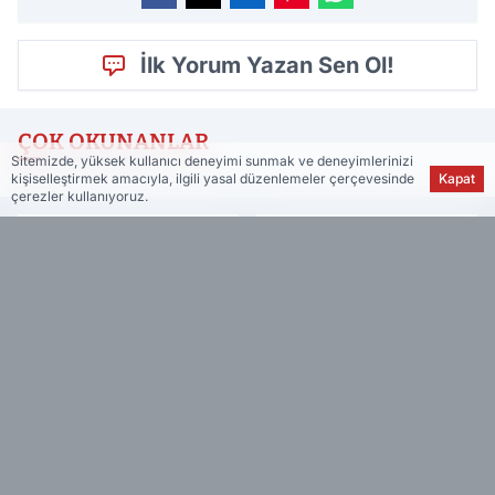
İlk Yorum Yazan Sen Ol!
ÇOK OKUNANLAR
Sitemizde, yüksek kullanıcı deneyimi sunmak ve deneyimlerinizi
kişiselleştirmek amacıyla, ilgili yasal düzenlemeler çerçevesinde
Kapat
çerezler kullanıyoruz.
VİDEO
YAZARLAR
Haber Muhtarı, Türkiye ve dünyadan önemli gelişmeleri
size anında ulaştırır. Güncel haberleri ve son dakika