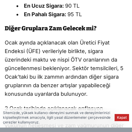
En Ucuz Sigara:
90 TL
En Pahalı Sigara:
95 TL
Diğer Gruplara Zam Gelecek mi?
Ocak ayında açıklanacak olan Üretici Fiyat
Endeksi (ÜFE) verileriyle birlikte, sigara
üzerindeki maktu ve nispi ÖTV oranlarının da
güncellenmesi bekleniyor. Sektör temsilcileri, 5
Ocak’taki bu ilk zammın ardından diğer sigara
gruplarının da benzer artışlar yapabileceği
konusunda uyarılarda bulunuyor.
3 Ocak tarihinde açıklanacak enflasyon
Sitemizde, yüksek kullanıcı deneyimi sunmak ve deneyimlerinizi
verilerinin ardından, sigaradaki toplam vergi
kişiselleştirmek amacıyla, ilgili yasal düzenlemeler çerçevesinde
Kapat
çerezler kullanıyoruz.
yükünün netleşmesi ve zam yağmurunun diğer