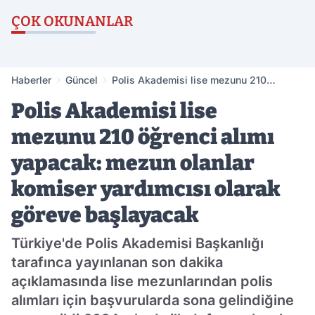
ÇOK OKUNANLAR
Haberler
Güncel
Polis Akademisi lise mezunu 210
öğrenci alımı yapacak: mezun olanlar
Polis Akademisi lise
komiser yardımcısı olarak göreve
başlayacak
mezunu 210 öğrenci alımı
yapacak: mezun olanlar
komiser yardımcısı olarak
göreve başlayacak
Türkiye'de Polis Akademisi Başkanlığı
tarafınca yayınlanan son dakika
açıklamasında lise mezunlarından polis
alımları için başvurularda sona gelindiğine