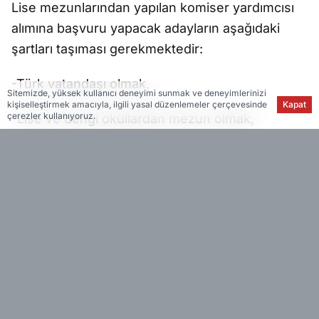
Lise mezunlarından yapılan komiser yardımcısı
alımına başvuru yapacak adayların aşağıdaki
şartları taşıması gerekmektedir:
-Türk vatandaşı olmak,
Sitemizde, yüksek kullanıcı deneyimi sunmak ve deneyimlerinizi
kişiselleştirmek amacıyla, ilgili yasal düzenlemeler çerçevesinde
Kapat
çerezler kullanıyoruz.
-Lise ve dengi okullardan mezun olmak,
-Silah taşımaya veya silahlı görev yapmaya
hukuki bir engeli bulunmamak,