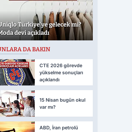
Uniqlo Türkiye'ye gelecek mi?
Moda devi açıkladı
UNLARA DA BAKIN
CTE 2026 görevde
yükselme sonuçları
açıklandı
15 Nisan bugün okul
var mı?
ABD, İran petrolü