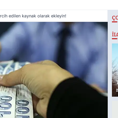
cih edilen kaynak olarak ekleyin!
Ç
İL