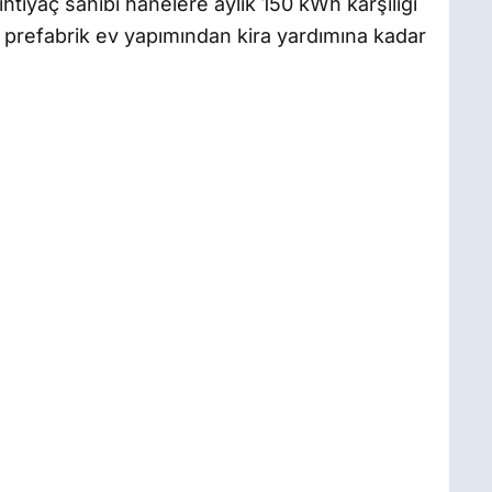
htiyaç sahibi hanelere aylık 150 kWh karşılığı
 prefabrik ev yapımından kira yardımına kadar