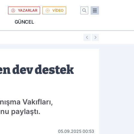
YAZARLAR
VİDEO
GÜNCEL
01:04
Uniqlo Türkiye'
ten dev destek
nışma Vakıfları,
nu paylaştı.
05.09.2025 00:53