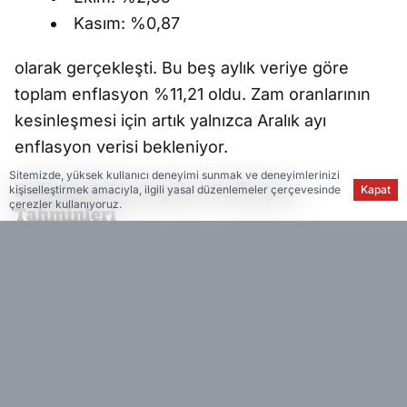
Kasım: %0,87
olarak gerçekleşti. Bu beş aylık veriye göre
toplam enflasyon %11,21 oldu. Zam oranlarının
kesinleşmesi için artık yalnızca Aralık ayı
enflasyon verisi bekleniyor.
Sitemizde, yüksek kullanıcı deneyimi sunmak ve deneyimlerinizi
Kulislerde Konuşulan Enflasyon
kişiselleştirmek amacıyla, ilgili yasal düzenlemeler çerçevesinde
Kapat
çerezler kullanıyoruz.
Tahminleri
Ekonomi yönetiminden gelen açıklamalar ve
piyasa beklentileri üç farklı senaryoyu gündeme
taşıyor:
Cumhurbaşkanı Yardımcısı Cevdet
Yılmaz:
%30