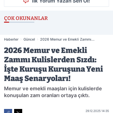
İlk Yorum Yazan Sen Ol!
ÇOK OKUNANLAR
Haberler
Güncel
2026 Memur ve Emekli Zammı
Kulislerden Sızdı: İşte Kuruşu Kuruşuna
2026 Memur ve Emekli
Yeni Maaş Senaryoları!
Zammı Kulislerden Sızdı:
İşte Kuruşu Kuruşuna Yeni
Maaş Senaryoları!
Memur ve emekli maaşları için kulislerde
konuşulan zam oranları ortaya çıktı.
29.12.2025 14:35