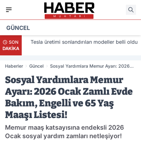
GÜNCEL
lacak
Tesla üretimi sonlandırılan modeller belli oldu
SON
DAKİKA
Haberler
Güncel
Sosyal Yardımlara Memur Ayarı: 2026
Ocak Zamlı Evde Bakım, Engelli ve 65
Sosyal Yardımlara Memur
Yaş Maaşı Listesi!
Ayarı: 2026 Ocak Zamlı Evde
Bakım, Engelli ve 65 Yaş
Maaşı Listesi!
Memur maaş katsayısına endeksli 2026
Ocak sosyal yardım zamları netleşiyor!