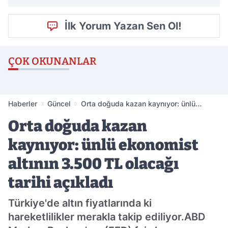
İlk Yorum Yazan Sen Ol!
ÇOK OKUNANLAR
Haberler
Güncel
Orta doğuda kazan kaynıyor: ünlü
ekonomist altının 3.500 TL olacağı tarihi
Orta doğuda kazan
açıkladı
kaynıyor: ünlü ekonomist
altının 3.500 TL olacağı
tarihi açıkladı
Türkiye'de altın fiyatlarında ki
hareketlilikler merakla takip ediliyor.ABD