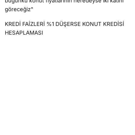
bugünkü konut fiyatlarının neredeyse iki katını
göreceğiz"
KREDİ FAİZLERİ %1 DÜŞERSE KONUT KREDİSİ
HESAPLAMASI