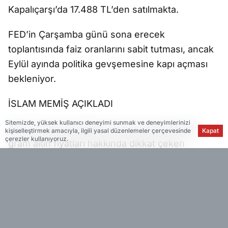
Kapalıçarşı’da 17.488 TL’den satılmakta.
FED’in Çarşamba günü sona erecek
toplantısında faiz oranlarını sabit tutması, ancak
Eylül ayında politika gevşemesine kapı açması
bekleniyor.
İSLAM MEMİŞ AÇIKLADI
Sitemizde, yüksek kullanıcı deneyimi sunmak ve deneyimlerinizi
Altın ve Para Piyasaları Uzmanı İslam Memiş,
kişiselleştirmek amacıyla, ilgili yasal düzenlemeler çerçevesinde
Kapat
çerezler kullanıyoruz.
gram altın fiyatları hakkında dikkat çeken
açıklamalarda bulundu:
“Son bir ayda gram altın fiyatları 245 TL değer
kazandı. İki hafta önce gram altın 2.682 TL
seviyelerine ulaşmıştı, şu anda ise 2.575 TL
civarında. Şu an bir dinlenme modu var, ancak