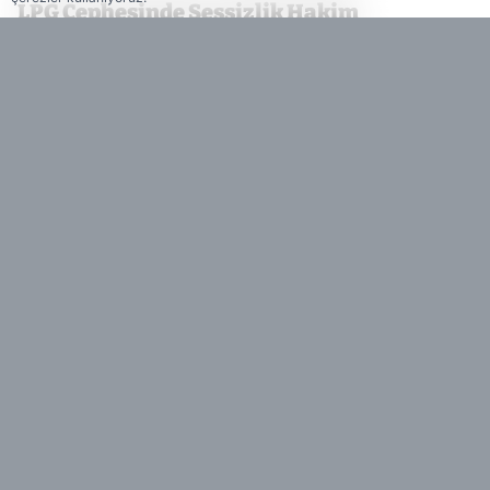
LPG Cephesinde Sessizlik Hakim
Sürücüleri sevindiren tek haber ise otogaz
grubundan geldi. Yeni yıl vergi düzenlemesi
kapsamında şu an için LPG (otogaz) fiyatlarında
bir ÖTV artışı planlanmıyor. Aksine bir karar
alınmadığı sürece, İstanbul’da 28,51 TL
seviyelerinde olan otogazın mevcut fiyatını
koruması bekleniyor.
Haber Muhtarı - Bizi Sosyal Medyada
Takip Edin!
Facebook
Instagram