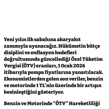
Yeni yılın ilk sabahına akaryakıt
zammıyla uyanacağız. Hükümetin bütçe
disiplini ve enflasyon hedefleri
doğrultusunda güncellediği Özel Tüketim
Vergisi (ÖTV) oranları, 1 Ocak 2026
itibarıyla pompa fiyatlarına yansıtılacak.
Ekonomistlerden gelen son veriler, benzin
ve motorinde 1 TL’nin üzerinde bir artışın
kesinleştiğini gösteriyor.
Benzin ve Motorinde "ÖTV" Hareketliliği