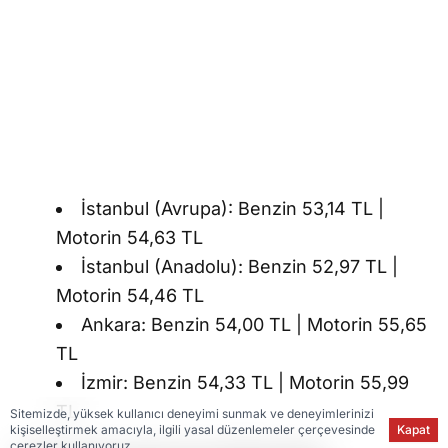
İstanbul (Avrupa): Benzin 53,14 TL |
Motorin 54,63 TL
İstanbul (Anadolu): Benzin 52,97 TL |
Motorin 54,46 TL
Ankara: Benzin 54,00 TL | Motorin 55,65
TL
İzmir: Benzin 54,33 TL | Motorin 55,99
TL
Sitemizde, yüksek kullanıcı deneyimi sunmak ve deneyimlerinizi
kişiselleştirmek amacıyla, ilgili yasal düzenlemeler çerçevesinde
Kapat
çerezler kullanıyoruz.