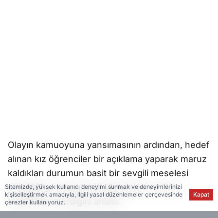
Olayın kamuoyuna yansımasının ardından, hedef
alınan kız öğrenciler bir açıklama yaparak maruz
kaldıkları durumun basit bir sevgili meselesi
olmadığını, cinsel taciz söylemleri ve ölüm
Sitemizde, yüksek kullanıcı deneyimi sunmak ve deneyimlerinizi
kişiselleştirmek amacıyla, ilgili yasal düzenlemeler çerçevesinde
Kapat
tehditlerini içerdiğini anlattı.
çerezler kullanıyoruz.