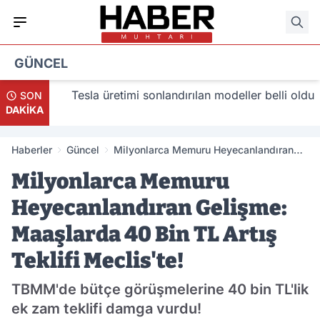
GÜNCEL
lacak
Tesla üretimi sonlandırılan modeller belli oldu
SON
DAKİKA
Haberler
Güncel
Milyonlarca Memuru Heyecanlandıran
Gelişme: Maaşlarda 40 Bin TL Artış
Milyonlarca Memuru
Teklifi Meclis'te!
Heyecanlandıran Gelişme:
Maaşlarda 40 Bin TL Artış
Teklifi Meclis'te!
TBMM'de bütçe görüşmelerine 40 bin TL'lik
ek zam teklifi damga vurdu!