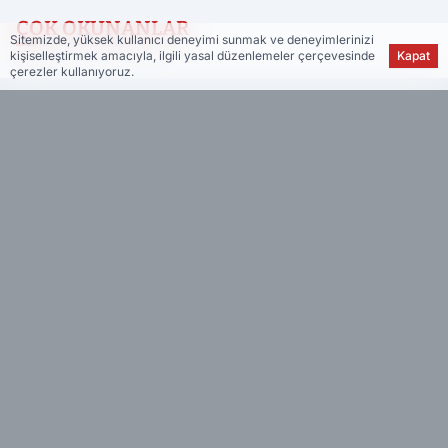
ÇOK OKUNANLAR
Sitemizde, yüksek kullanıcı deneyimi sunmak ve deneyimlerinizi
kişiselleştirmek amacıyla, ilgili yasal düzenlemeler çerçevesinde
Kapat
çerezler kullanıyoruz.
VİDEO
YAZARLAR
Haber Muhtarı, Türkiye ve dünyadan önemli gelişmeleri
size anında ulaştırır. Güncel haberleri ve son dakika
gelişmelerini Haber Muhtarı ile takip edin.
www.habermuhtari.com