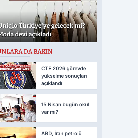
Uniqlo Türkiye'ye gelecek mi?
Moda devi açıkladı
UNLARA DA BAKIN
CTE 2026 görevde
yükselme sonuçları
açıklandı
15 Nisan bugün okul
var mı?
ABD, İran petrolü