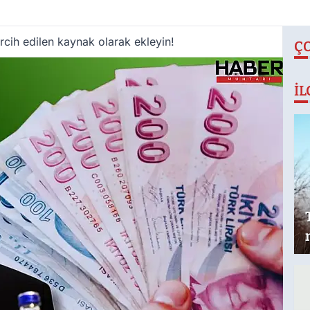
cih edilen kaynak olarak ekleyin!
Ç
İL