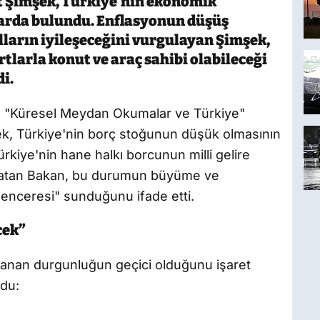
 Şimşek, Türkiye’nin ekonomik
larda bulundu. Enflasyonun düşüş
ulların iyileşeceğini vurgulayan Şimşek,
larla konut ve araç sahibi olabileceği
i.
n "Küresel Meydan Okumalar ve Türkiye"
, Türkiye'nin borç stoğunun düşük olmasının
ürkiye'nin hane halkı borcunun milli gelire
rlatan Bakan, bu durumun büyüme ve
penceresi" sunduğunu ifade etti.
cek”
anan durgunluğun geçici olduğunu işaret
du: