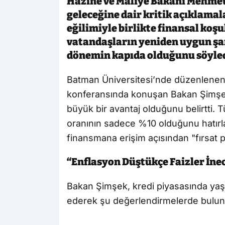
Hazine ve Maliye Bakanı Mehmet
geleceğine dair kritik açıklama
eğilimiyle birlikte finansal koş
vatandaşların yeniden uygun şart
dönemin kapıda olduğunu söyled
Batman Üniversitesi’nde düzenlene
konferansında konuşan Bakan Şimşek
büyük bir avantaj olduğunu belirtti. T
oranının sadece %10 olduğunu hatı
finansmana erişim açısından "fırsat 
“Enflasyon Düştükçe Faizler İne
Bakan Şimşek, kredi piyasasında yaş
ederek şu değerlendirmelerde bulun