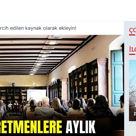
cih edilen kaynak olarak ekleyin!
Ç
İL