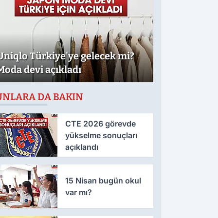
Uniqlo Türkiye'ye gelecek mi?
Moda devi açıkladı
UNLARA DA BAKIN
CTE 2026 görevde
yükselme sonuçları
açıklandı
15 Nisan bugün okul
var mı?