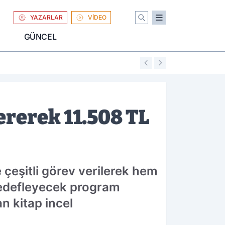
YAZARLAR
VİDEO
GÜNCEL
01:04
Uniqlo Türkiye'
ererek 11.508 TL
 çeşitli görev verilerek hem
 hedefleyecek program
 kitap incel