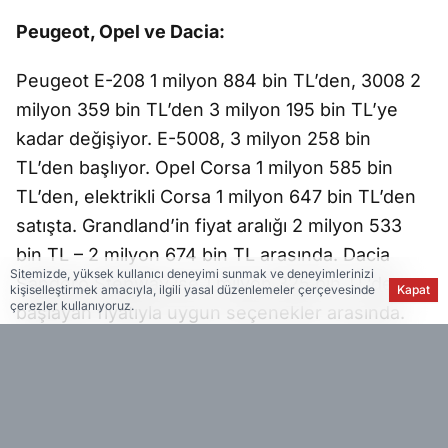
Peugeot, Opel ve Dacia:
Peugeot E-208 1 milyon 884 bin TL’den, 3008 2
milyon 359 bin TL’den 3 milyon 195 bin TL’ye
kadar değişiyor. E-5008, 3 milyon 258 bin
TL’den başlıyor. Opel Corsa 1 milyon 585 bin
TL’den, elektrikli Corsa 1 milyon 647 bin TL’den
satışta. Grandland’in fiyat aralığı 2 milyon 533
bin TL – 2 milyon 674 bin TL arasında. Dacia
Sitemizde, yüksek kullanıcı deneyimi sunmak ve deneyimlerinizi
Sandero Stepway ise 1 milyon 325 bin TL’den
kişiselleştirmek amacıyla, ilgili yasal düzenlemeler çerçevesinde
Kapat
çerezler kullanıyoruz.
başlayan fiyatıyla uygun seçenekler arasında.