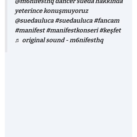
@m6nifesthq
dancer sueda hakkında
yeterince konuşmuyoruz
@suedauluca
#suedauluca
#fancam
#manifest
#manifestkonseri
#keşfet
♬ original sound - m6nifesthq