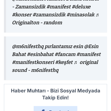
- Zamansizdik
#manifest
#deluxe
#konser
#zamansizdik
#minasolak
♬
Originalton - random
@m6nifesthq
pırlantamız esin @Esin
Bahat
#esinbahat
#fancam
#manifest
#manifestkonseri
#keşfet
♬ original
sound - m6nifesthq
Haber Muhtarı - Bizi Sosyal Medyada
Takip Edin!