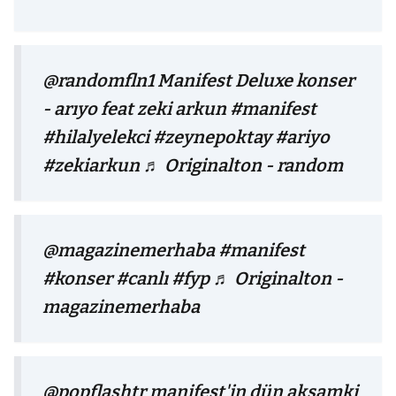
@randomfln1
Manifest Deluxe konser
- arıyo feat zeki arkun
#manifest
#hilalyelekci
#zeynepoktay
#ariyo
#zekiarkun
♬ Originalton - random
@magazinemerhaba
#manifest
#konser
#canlı
#fyp
♬ Originalton -
magazinemerhaba
@popflashtr
manifest'in dün akşamki