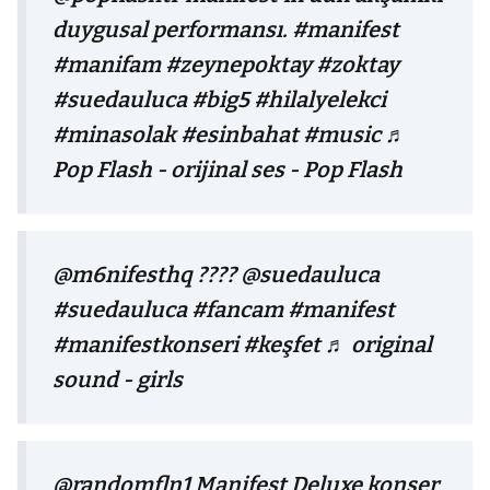
duygusal performansı.
#manifest
#manifam
#zeynepoktay
#zoktay
#suedauluca
#big5
#hilalyelekci
#minasolak
#esinbahat
#music
♬
Pop Flash - orijinal ses - Pop Flash
@m6nifesthq
???? @suedauluca
#suedauluca
#fancam
#manifest
#manifestkonseri
#keşfet
♬ original
sound - girls
@randomfln1
Manifest Deluxe konser