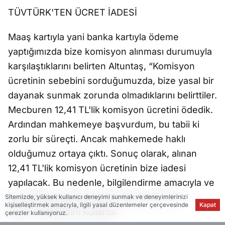
TÜVTÜRK'TEN ÜCRET İADESİ
Maaş kartıyla yani banka kartıyla ödeme
yaptığımızda bize komisyon alınması durumuyla
karşılaştıklarını belirten Altuntaş, “Komisyon
ücretinin sebebini sorduğumuzda, bize yasal bir
dayanak sunmak zorunda olmadıklarını belirttiler.
Mecburen 12,41 TL'lik komisyon ücretini ödedik.
Ardından mahkemeye başvurdum, bu tabii ki
zorlu bir süreçti. Ancak mahkemede haklı
olduğumuz ortaya çıktı. Sonuç olarak, alınan
12,41 TL'lik komisyon ücretinin bize iadesi
yapılacak. Bu nedenle, bilgilendirme amacıyla ve
farkındalık oluşturmak için böyle bir adım
Sitemizde, yüksek kullanıcı deneyimi sunmak ve deneyimlerinizi
kişiselleştirmek amacıyla, ilgili yasal düzenlemeler çerçevesinde
Kapat
attım.” İfadelerini kullandı.
çerezler kullanıyoruz.