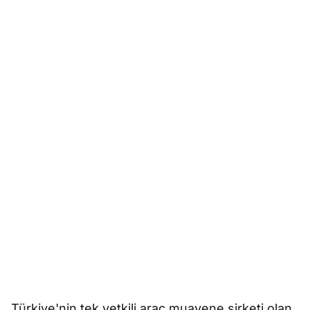
Türkiye'nin tek yetkili araç muayene şirketi olan