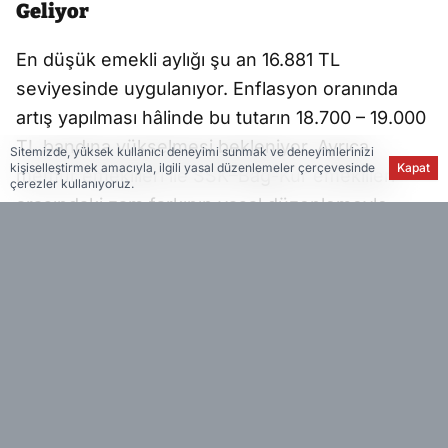
Geliyor
En düşük emekli aylığı şu an 16.881 TL
seviyesinde uygulanıyor. Enflasyon oranında
artış yapılması hâlinde bu tutarın 18.700 – 19.000
TL bandına yükselmesi bekleniyor. Ayrıca
Sitemizde, yüksek kullanıcı deneyimi sunmak ve deneyimlerinizi
kişiselleştirmek amacıyla, ilgili yasal düzenlemeler çerçevesinde
Kapat
memur emeklileri ile SSK–Bağ-Kur emeklileri
çerezler kullanıyoruz.
arasındaki zam farkının yasal düzenlemeyle
kapatılması da gündemde.
Doğum İzni 24 Haftaya Çıkıyor
2026 ile birlikte analık izninde önemli bir
genişleme yapılması planlanıyor. Mevcut 16
haftalık doğum izni:
Doğum öncesi + sonrası toplam 24