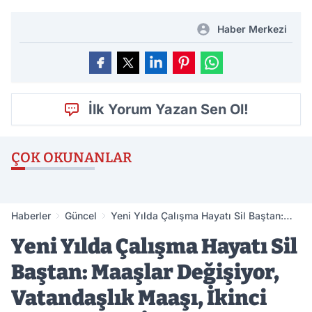
Haber Merkezi
İlk Yorum Yazan Sen Ol!
ÇOK OKUNANLAR
Haberler
Güncel
Yeni Yılda Çalışma Hayatı Sil Baştan:
Maaşlar Değişiyor, Vatandaşlık Maaşı,
Yeni Yılda Çalışma Hayatı Sil
İkinci Emeklilik ve İzin Hakları Geliyor
Baştan: Maaşlar Değişiyor,
Vatandaşlık Maaşı, İkinci