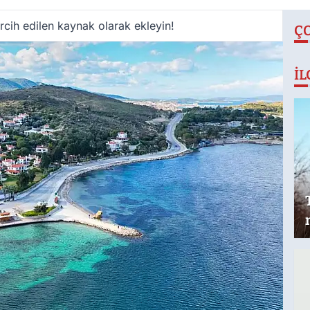
cih edilen kaynak olarak ekleyin!
Ç
İL