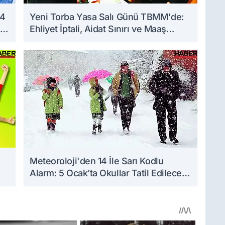
 4
Yeni Torba Yasa Salı Günü TBMM'de:
Ehliyet İptali, Aidat Sınırı ve Maaş
Zammı Masada!
n
Meteoroloji'den 14 İle Sarı Kodlu
Alarm: 5 Ocak’ta Okullar Tatil Edilecek
mi?