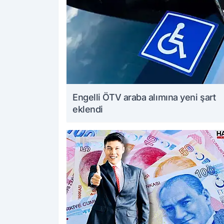
Engelli ÖTV araba alımına yeni şart
eklendi