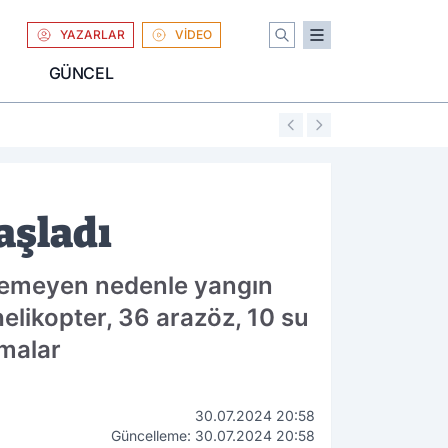
YAZARLAR
VİDEO
GÜNCEL
01:04
Uniqlo Türkiye'
başladı
enemeyen nedenle yangın
elikopter, 36 arazöz, 10 su
şmalar
30.07.2024 20:58
Güncelleme: 30.07.2024 20:58