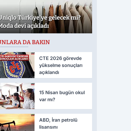
Uniqlo Türkiye'ye gelecek mi?
Moda devi açıkladı
UNLARA DA BAKIN
CTE 2026 görevde
yükselme sonuçları
açıklandı
15 Nisan bugün okul
var mı?
ABD, İran petrolü
lisansını