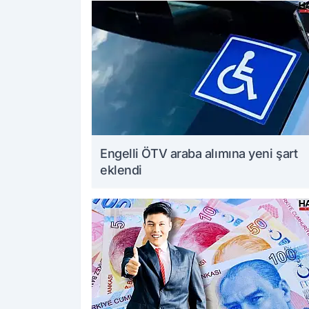
Engelli ÖTV araba alımına yeni şart
eklendi