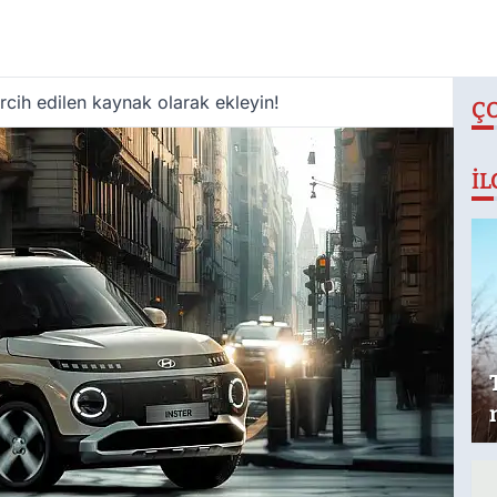
cih edilen kaynak olarak ekleyin!
Ç
İL