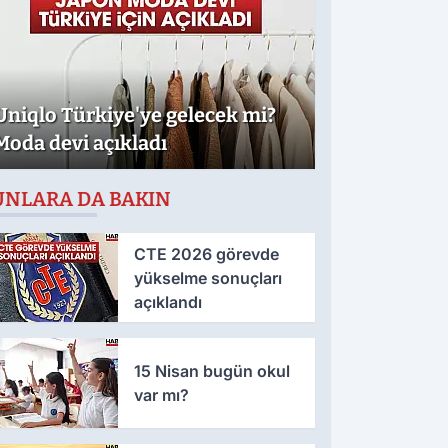
Uniqlo Türkiye'ye gelecek mi?
Moda devi açıkladı
UNLARA DA BAKIN
CTE 2026 görevde
yükselme sonuçları
açıklandı
15 Nisan bugün okul
var mı?