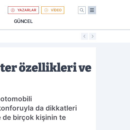
YAZARLAR
VİDEO
GÜNCEL
01:04
Uniqlo Türkiye'
er özellikleri ve
 otomobili
onforuyla da dikkatleri
 de birçok kişinin te