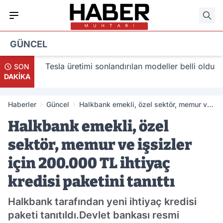
GÜNCEL
acak
Tesla üretimi sonlandırılan modeller belli oldu
SON
DAKİKA
Haberler
Güncel
Halkbank emekli, özel sektör, memur ve
işsizler için 200.000 TL ihtiyaç kredisi
Halkbank emekli, özel
paketini tanıttı
sektör, memur ve işsizler
için 200.000 TL ihtiyaç
kredisi paketini tanıttı
Halkbank tarafından yeni ihtiyaç kredisi
paketi tanıtıldı.Devlet bankası resmi