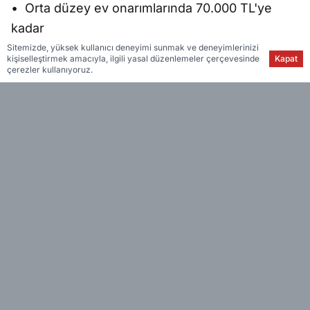
• Orta düzey ev onarımlarında 70.000 TL'ye
kadar
Sitemizde, yüksek kullanıcı deneyimi sunmak ve deneyimlerinizi
kişiselleştirmek amacıyla, ilgili yasal düzenlemeler çerçevesinde
Kapat
çerezler kullanıyoruz.
• Kapsamlı ev onarımlarında 100.000 TL'ye
kadar