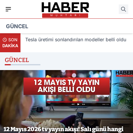
GÜNCEL
Tesla üretimi sonlandırılan modeller belli oldu
Uniqlo 
SON
DAKİKA
açıkladı
GÜNCEL
12 Mayıs 2026 tv yayın akışı! Salı günü hangi