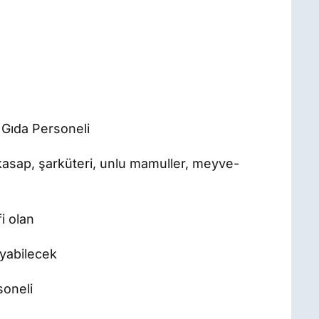
 Gıda Personeli
(kasap, şarküteri, unlu mamuller, meyve-
i olan
yabilecek
soneli