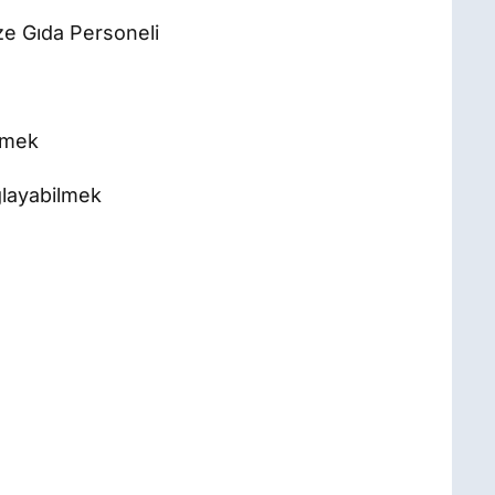
e Gıda Personeli
emek
ğlayabilmek