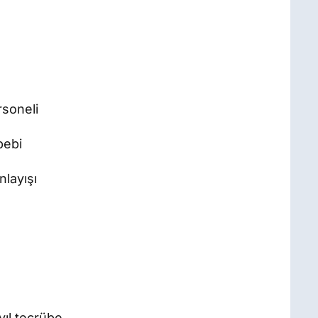
rsoneli
bebi
layışı
yıl tecrübe