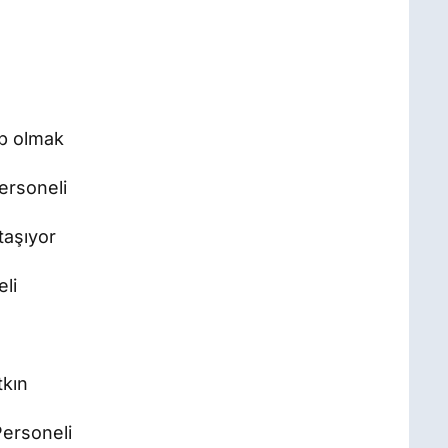
ip olmak
ersoneli
taşıyor
li
tkın
ersoneli