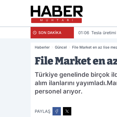
01:06
Tesla üretimi
SON DAKİKA
Haberler
Güncel
File Market en az lise m
File Market en a
Türkiye genelinde birçok il
alım ilanlarını yayımladı.Ma
personel arıyor.
PAYLAŞ