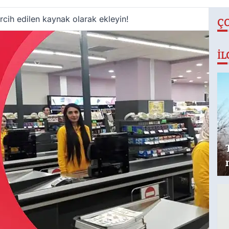
cih edilen kaynak olarak ekleyin!
Ç
İL