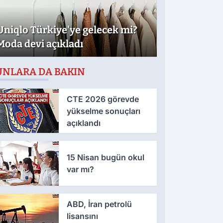
Uniqlo Türkiye'ye gelecek mi?
Moda devi açıkladı
UNLARA DA BAKIN
CTE 2026 görevde
yükselme sonuçları
açıklandı
15 Nisan bugün okul
var mı?
ABD, İran petrolü
lisansını