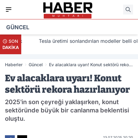
GÜNCEL
 alacak
Tesla üretimi sonlandırılan modeller belli oldu
SON
DAKİKA
Haberler
Güncel
Ev alacaklara uyarı! Konut sektörü rekora
hazırlanıyor
Ev alacaklara uyarı! Konut
sektörü rekora hazırlanıyor
2025'in son çeyreği yaklaşırken, konut
sektöründe büyük bir canlanma beklentisi
oluştu.
13.07.2025 20:20