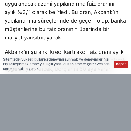
uygulanacak azami yapılandırma faiz oranını
aylık %3,11 olarak belirledi. Bu oran, Akbank’ın
yapılandırma süreçlerinde de geçerli olup, banka
müşterilerine bu faiz oranının üzerinde bir
maliyet yansıtmayacak.
Akbank’ın şu anki kredi kartı akdi faiz oranı aylık
%5,00, gecikme faiz oranı ise aylık %5,30 olarak
Sitemizde, yüksek kullanıcı deneyimi sunmak ve deneyimlerinizi
kişiselleştirmek amacıyla, ilgili yasal düzenlemeler çerçevesinde
Kapat
uygulanıyor. Ancak, borçlarını 60 aya varan
çerezler kullanıyoruz.
vadelerle yapılandıran müşteriler için aylık faiz
oranı %3,11 ile sınırlandırıldı. Bu oran, kredi kartı
borçlarını yapılandıran müşteriler için büyük bir
mali avantaj sunuyor.
Akbank’tan Uzun Vadeli Ödeme Kolaylığı