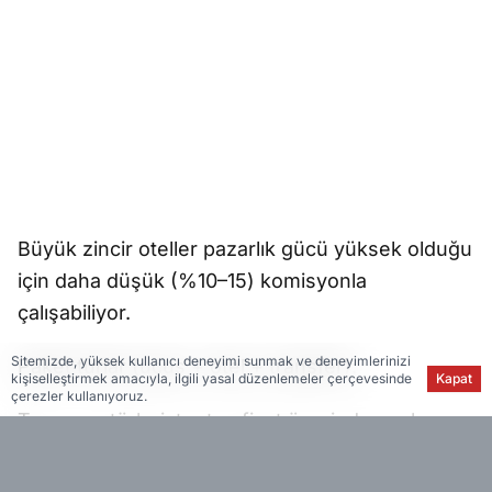
Büyük zincir oteller pazarlık gücü yüksek olduğu
için daha düşük (%10–15) komisyonla
çalışabiliyor.
Sitemizde, yüksek kullanıcı deneyimi sunmak ve deneyimlerinizi
Paket turlar (uçuş + otel + transfer):
kişiselleştirmek amacıyla, ilgili yasal düzenlemeler çerçevesinde
Kapat
çerezler kullanıyoruz.
Tur operatörleri, toptan fiyat üzerinden çalışıyor.
Aracı siteler paket satarken üzerine %10 – %25
arası kâr marjı ekleyebiliyor.