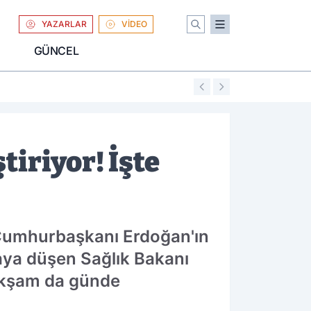
YAZARLAR
VİDEO
GÜNCEL
01:04
Uniqlo Türkiye'
iriyor! İşte
 Cumhurbaşkanı Erdoğan'ın
aya düşen Sağlık Bakanı
 akşam da günde