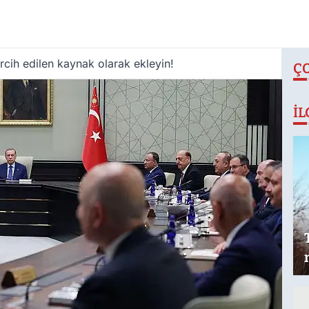
cih edilen kaynak olarak ekleyin!
Ç
İL