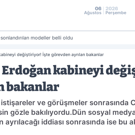
06
2026
Ağustos
Perşembe
 sonlandırılan modeller belli oldu
ineyi değiştiriyor! İşte görevden ayrılan bakanlar
rdoğan kabineyi değişt
n bakanlar
 istişareler ve görüşmeler sonrasında
sin gözle bakılıyordu.Dün sosyal medy
n ayrılacağı iddiası sonrasında ise bu