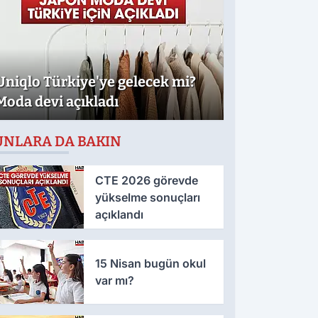
Uniqlo Türkiye'ye gelecek mi?
Moda devi açıkladı
UNLARA DA BAKIN
CTE 2026 görevde
yükselme sonuçları
açıklandı
15 Nisan bugün okul
var mı?