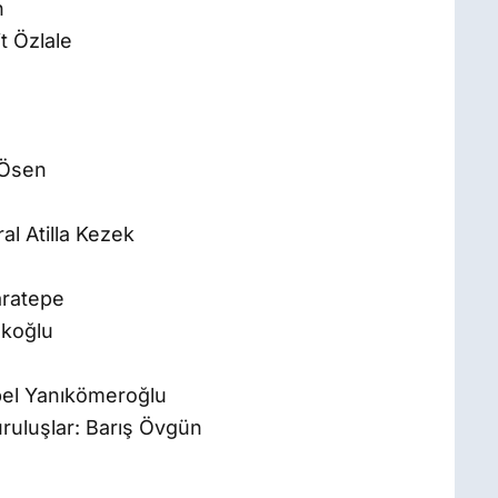
n
t Özlale
 Ösen
al Atilla Kezek
aratepe
akoğlu
ibel Yanıkömeroğlu
ruluşlar: Barış Övgün