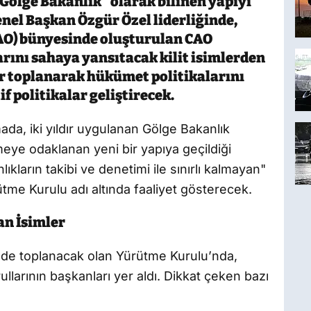
Gölge Bakanlık" olarak bilinen yapıyı
enel Başkan Özgür Özel liderliğinde,
AO) bünyesinde oluşturulan CAO
rını sahaya yansıtacak kilit isimlerden
bir toplanarak hükümet politikalarını
f politikalar geliştirecek.
da, iki yıldır uygulanan Gölge Bakanlık
rmeye odaklanan yeni bir yapıya geçildiği
kların takibi ve denetimi ile sınırlı kalmayan"
ütme Kurulu adı altında faaliyet gösterecek.
n İsimler
inde toplanacak olan Yürütme Kurulu’nda,
rullarının başkanları yer aldı. Dikkat çeken bazı