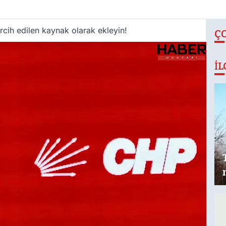
cih edilen kaynak olarak ekleyin!
Ç
İL