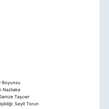
oy Boyunsu
n Nazlıaka
 Gamze Taşcıer
şikliği: Seyit Torun