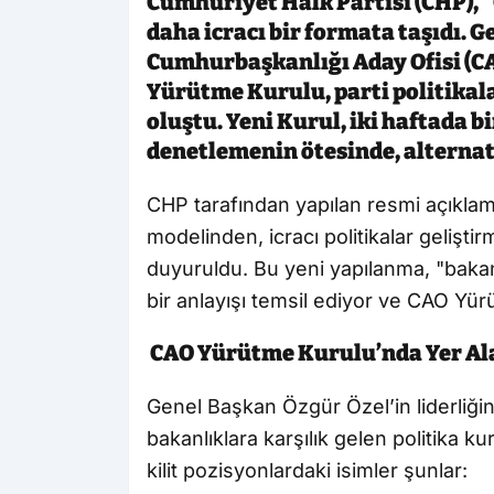
Cumhuriyet Halk Partisi (CHP), "
daha icracı bir formata taşıdı. G
Cumhurbaşkanlığı Aday Ofisi (C
Yürütme Kurulu, parti politikala
oluştu. Yeni Kurul, iki haftada 
denetlemenin ötesinde, alternati
CHP tarafından yapılan resmi açıklama
modelinden, icracı politikalar gelişti
duyuruldu. Bu yeni yapılanma, "bakanlı
bir anlayışı temsil ediyor ve CAO Yür
CAO Yürütme Kurulu’nda Yer Ala
Genel Başkan Özgür Özel’in liderliğ
bakanlıklara karşılık gelen politika ku
kilit pozisyonlardaki isimler şunlar: