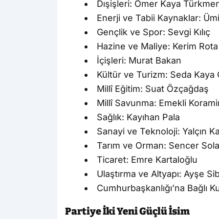
Dışişleri: Ömer Kaya Türkme
Enerji ve Tabii Kaynaklar: Ümi
Gençlik ve Spor: Sevgi Kılıç
Hazine ve Maliye: Kerim Rota
İçişleri: Murat Bakan
Kültür ve Turizm: Seda Kaya
Millî Eğitim: Suat Özçağdaş
Millî Savunma: Emekli Koramir
Sağlık: Kayıhan Pala
Sanayi ve Teknoloji: Yalçın K
Tarım ve Orman: Sencer Sol
Ticaret: Emre Kartaloğlu
Ulaştırma ve Altyapı: Ayşe S
Cumhurbaşkanlığı’na Bağlı Ku
Partiye İki Yeni Güçlü İsim