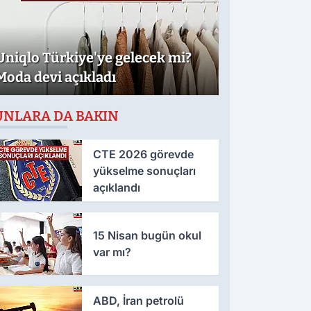
Uniqlo Türkiye'ye gelecek mi?
Moda devi açıkladı
UNLARA DA BAKIN
CTE 2026 görevde
yükselme sonuçları
açıklandı
15 Nisan bugün okul
var mı?
ABD, İran petrolü