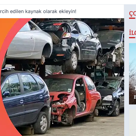
cih edilen kaynak olarak ekleyin!
Ç
İL