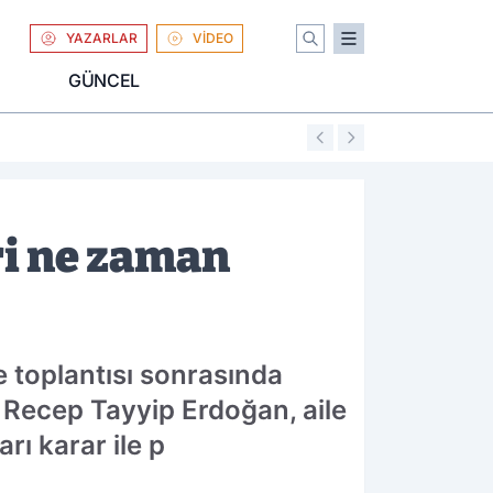
YAZARLAR
VİDEO
GÜNCEL
01:04
Uniqlo Türkiye'
ri ne zaman
 toplantısı sonrasında
Recep Tayyip Erdoğan, aile
ı karar ile p