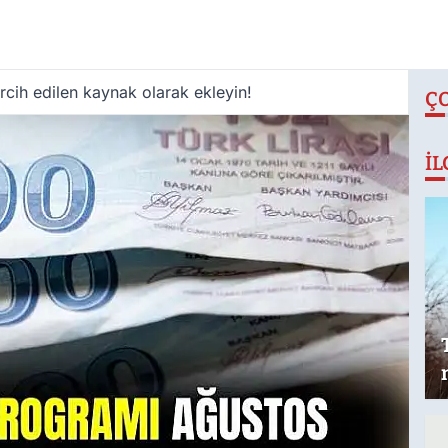
cih edilen kaynak olarak ekleyin!
Ç
İL