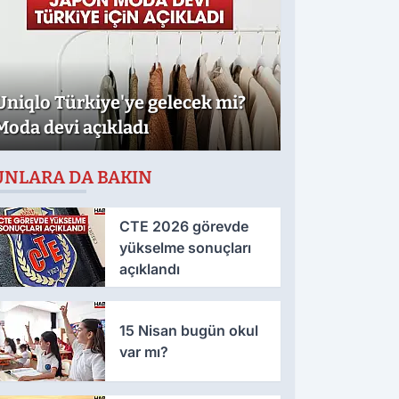
Uniqlo Türkiye'ye gelecek mi?
Moda devi açıkladı
UNLARA DA BAKIN
CTE 2026 görevde
yükselme sonuçları
açıklandı
15 Nisan bugün okul
var mı?