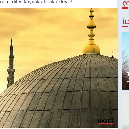
cih edilen kaynak olarak ekleyin!
Ç
İL