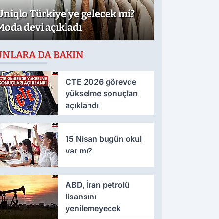
Uniqlo Türkiye'ye gelecek mi?
Moda devi açıkladı
UNLARA DA BAKIN
CTE 2026 görevde
yükselme sonuçları
açıklandı
15 Nisan bugün okul
var mı?
ABD, İran petrolü
lisansını
yenilemeyecek