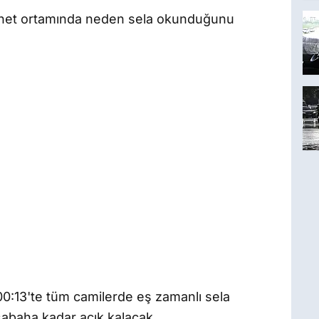
ternet ortamında neden sela okunduğunu
:13'te tüm camilerde eş zamanlı sela
 sabaha kadar açık kalacak.