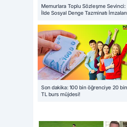
Memurlara Toplu Sözleşme Sevinci:
İlde Sosyal Denge Tazminatı İmzaları
Art Arda Geldi
Son dakika: 100 bin öğrenciye 20 bi
TL burs müjdesi!